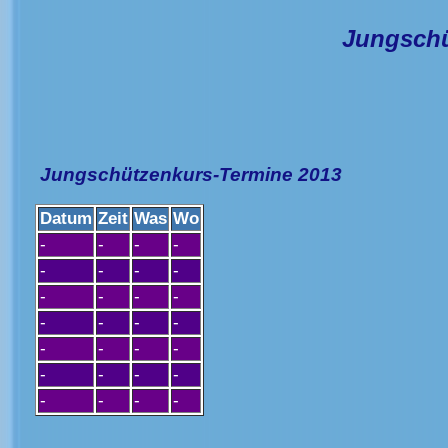
Jungschü
Jungschützenkurs-Termine 2013
Datum
Zeit
Was
Wo
-
-
-
-
-
-
-
-
-
-
-
-
-
-
-
-
-
-
-
-
-
-
-
-
-
-
-
-