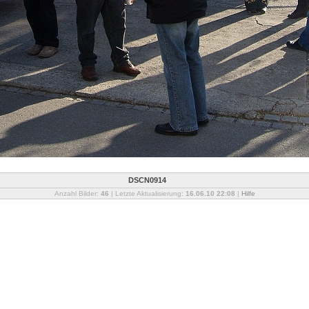
DSCN0914
Anzahl Bilder:
46
| Letzte Aktualisierung:
16.06.10 22:08
|
Hilfe