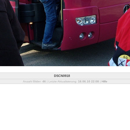
DSCN0918
Anzahl Bilder:
46
| Letzte Aktualisierung:
16.06.10 22:08
|
Hilfe